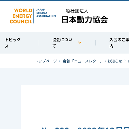
トピック
協会に
つい
入会の
ご
ス
て
内
トップページ
会報「ニュースレター」・お知らせ
協会について
ABOUT
協会